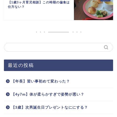
【1歳3ヶ月育児相談】この時期の偏食は
仕方ない？
最近の投稿
【年長】習い事初めて変わった？
【4y7m】体が柔らかすぎで姿勢が悪い？
【3歳】次男誕生日プレゼントなににする？