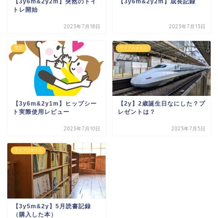
【3y6m&2y2m】突然のトイ
【3y6m&2y2m】成長記録
トレ開始
2023年7月18日
2023年7月13日
育児
ライフスタイル
【3y6m&2y1m】ヒップシー
【2y】2歳誕生日なにした？プ
ト実際使用レビュー
レゼントは？
2023年7月10日
2023年7月5日
ライフスタイル
【3y5m&2y】5月読書記録
（購入した本）