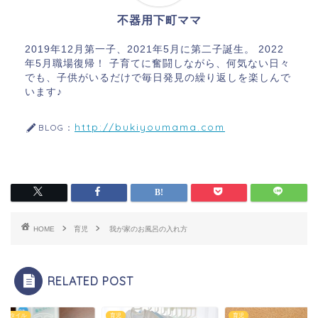
不器用下町ママ
2019年12月第一子、2021年5月に第二子誕生。 2022
年5月職場復帰！ 子育てに奮闘しながら、何気ない日々
でも、子供がいるだけで毎日発見の繰り返しを楽しんで
います♪
http://bukiyoumama.com
BLOG：
HOME
育児
我が家のお風呂の入れ方
RELATED POST
フスタイル
育児
育児