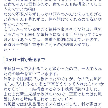
と赤ちゃんに伝わるのか、赤ちゃんも結構泣いてしま
うんです
よね(泣)
なので不安がらずしっかり頭をつかんで洗ってあげる
と
赤ちゃんも暴れずに、体を預けてくれるので洗いや
すかったです。
安心しきっているすごく気持ち良さそうな顔は、
見て
いるこっちも幸せな気持ちになりました♪
もうすぐ1ヶ
月というあたりでは、体重も順調に増えていたので、
正直片手で頭と首を押さえるのが結構大変でし
た・・・
1ヶ月〜首が座るまで
平日は一人で入れることが多かったので、
一人で入れ
た時の場合を書いていきます。
沐浴までは病院でも教わったのですが、その先お風呂
を1人で入れるとなると
正直どうやって入れたらいいか
わからず・・・結構色々とネット検索で調
べました。
まだまだ新生児感が抜けないので、正直はじめはお風
呂に入れる
時結構こわかったです(^-^;
お風呂ではお風呂用のイスを使いました。我が家はア