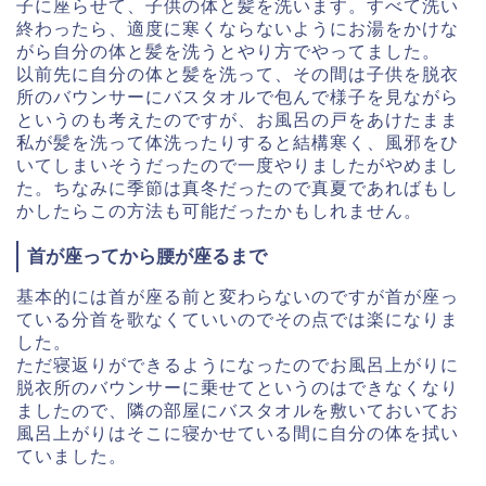
子に座らせて、
子供の体と髪を洗います。すべて洗い
終わったら、適度に寒くならないようにお湯
をかけな
がら自分の体と髪を洗うとやり方でやってました。
以前先に自分の体と髪を洗って、その間は子供を脱衣
所のバウンサーにバスタオルで
包んで様子を見ながら
というのも考えたのですが、お風呂の戸をあけたまま
私
が髪を洗って体洗ったりすると結構寒く、風邪をひ
いてしまいそうだっ
たので一度やりましたがやめまし
た。ちなみに季節は真冬だったの
で真夏であればもし
かしたらこの方法も可能だったかもしれません
。
首が座ってから腰が座るまで
基本的には首が座る前と変わらないのですが首が座っ
ている分首を
歌なくていいのでその点では楽になりま
した。
ただ寝返りができるようになったのでお風呂上がりに
脱衣所のバウ
ンサーに乗せてというのはできなくなり
ましたので、隣の部屋にバス
タオルを敷いておいてお
風呂上がりはそこに寝かせている間に自分
の体を拭い
ていました。