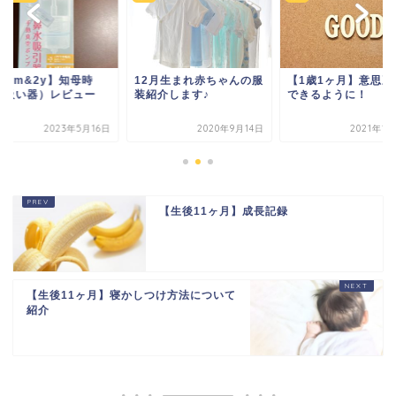
y4m&2y】知母時
12月生まれ赤ちゃんの服
【1歳1ヶ月】意思疎
鼻吸い器）レビュー
装紹介します♪
できるように！
2023年5月16日
2020年9月14日
2021年1
【生後11ヶ月】成長記録
【生後11ヶ月】寝かしつけ方法について
紹介