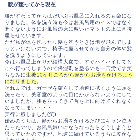
腰が座ってから現在
腰がすわってからはだいぶお風呂に入れるのも楽にな
りました。
体を洗う時も今はお風呂用のイスではなく
寒くないようにお風呂の
床に敷いたマットの上に直接
座らせています。
ただ私が体を
洗ったり髪を洗うときは泡が飛んでしま
うといけないので、椅子に座
らせてから自分の体や髪
を洗うようにしています。
今はお風呂上がりが結構大変で、すぐハイハイしてど
こへ行ってし
まうので保湿剤を塗るのも一苦労です笑
ちなみに
生後10ヶ月ごろから頭からお湯をかけるよう
になりました
。
それまでは、ガーゼを濡らして地道に拭くように頭を
洗ったり、美容室のように目にかからないようにして
いましたが、腰も座ってきて首を上に向けてくれなく
なってしまい・・・
実行に移しました(笑)
始めのうちは、頭からお湯をかけるたびにギャン泣き
だったので、お風呂嫌いにならなったらどうしようと
思っていたのですが、地道に続けているうちに泣かな