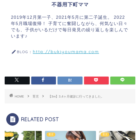
不器用下町ママ
2019年12月第一子、2021年5月に第二子誕生。 2022
年5月職場復帰！ 子育てに奮闘しながら、何気ない日々
でも、子供がいるだけで毎日発見の繰り返しを楽しんで
います♪
http://bukiyoumama.com
BLOG：
HOME
育児
【3m】3,4ヶ月健診に行ってきました。
RELATED POST
フスタイル
育児
育児