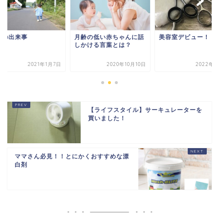
近の出来事
月齢の低い赤ちゃんに話
美容室デビュー！
しかける言葉とは？
2021年1月7日
2020年10月10日
2022年8
【ライフスタイル】サーキュレーターを
買いました！
ママさん必見！！とにかくおすすめな漂
白剤