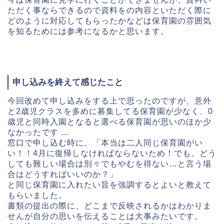
ただく事ならで
きるので資料をの内容といただく際に
どのように対応してもらった
かなどは保育園の雰囲気
を知るためには参考になるかと思います。
申し込みを終えて感じたこと
今回改めて申し込みをする上で思ったのですが、
意外
と2歳児クラスを多めに募集してる保育園が少なく、
0
歳児と同時入園となると選べる保育園が思いのほか少
なかったで
す …
窓口で申し込む時に、「本当は二人同じ保育園がい
い！！
4月に復帰しなければならないため！でも、
どう
しても難しい場合は別々でもやむを得ない…
と言う場
合はどうすればいいのか？」
と同じ保育園に入れたい旨を強調するとよいと教えて
もらいました。
書類の提出の際に、どこまで反映されるかはわかりま
せんが自分の思いを伝えることは大事みたいです。