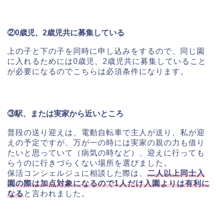
②0歳児、2歳児共に募集している
上の子と下の子を同時に申し込みをするので、
同じ園
に入れるためには0歳児、
2歳児共に募集していること
が必要になるのでこちらは必須条件に
なります。
③駅、または実家から近いところ
普段の送り迎えは、電動自転車で主人が送り、
私が迎
えの予定ですが、
万が一の時には実家の親の力も借り
たいと思っていて（
病気の時など）、
迎えに行っても
らうのに行きづらくない場所を選びました。
保活コンシェルジュに相談した際は、
二人以上同士入
園の際は加点対象になるので1人だけ入園よりは有
利に
なる
と言われました。