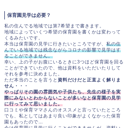
保育園見学は必要？
私の住んでる地域では第7希望まで書きます。
地域によっていくつ希望の保育園を書くかは変わって
くるみたいで
す。
本当は保育園の見学に行きたいところですが、
私の住
んでいる地域で
は残念ながらコロナの影響で見学はす
ることができません。
幸い、
上の子がお腹にいるときに3つほど保育園を回る
ことができていた
ので、他は資料をいただいたりして
それを参考に決めました。
ただ本当のことを言うと
資料だけだと正直よく解りま
せん・・・
やっぱりその園の雰囲気や子供たち、
先生の様子を実
際にみないとわからないことが多いなと保育園の見
学
に行ってみて思いました。
口コミや保育ママさんのオススメと言っていたところ
でも、
私としてはあまり良い印象がよくなかった保育
園もあったので…
今は保育園に見学に行くことができませんが、資料い