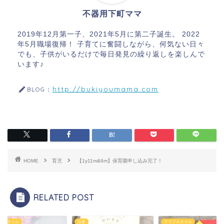
不器用下町ママ
2019年12月第一子、2021年5月に第二子誕生。 2022
年5月職場復帰！ 子育てに奮闘しながら、何気ない日々
でも、子供がいるだけで毎日発見の繰り返しを楽しんで
います♪
http://bukiyoumama.com
BLOG：
HOME
育児
【1y11m&6m】保育園申し込み完了！
RELATED POST
フスタイル
出産
ライフスタイル