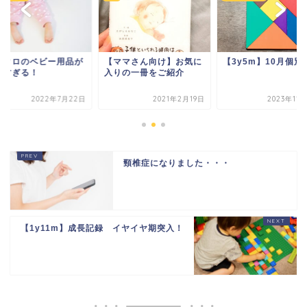
ニクロのベビー用品が
【ママさん向け】お気に
【3y5m】10月個別
逸すぎる！
入りの一冊をご紹介
2022年7月22日
2021年2月19日
2023年11
頸椎症になりました・・・
【1y11m】成長記録 イヤイヤ期突入！