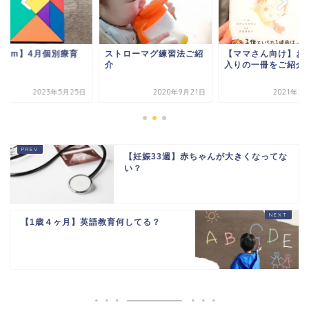
トローマグ練習法ご紹
【ママさん向け】お気に
【3y4m】4月個別
入りの一冊をご紹介
2020年9月21日
2021年2月19日
2023年5月
【妊娠33週】赤ちゃんが大きくなってな
い？
【1歳４ヶ月】英語教育何してる？